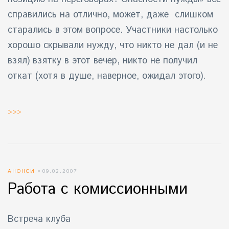
справились на отлично, может, даже слишком
старались в этом вопросе. Участники настолько
хорошо скрывали нужду, что никто не дал (и не
взял) взятку в этот вечер, никто не получил
откат (хотя в душе, наверное, ожидал этого).
>>>
АНОНСИ
09.02.2007
Работа с комиссионными
Встреча клуба