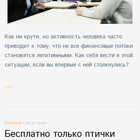
Как ни крути, но активность человека часто
приводит к тому, что не все финансовые потоки
становятся легитимными. Как себя вести в этой
ситуации, если вы впервые с ней столкнулись?
>>>
АНОНСИ
26.01.2009
Бесплатно только птички