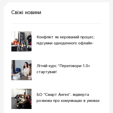
Свіжі новини
Конфлікт як керований процес:
підсумки одноденного офлайн-
тренінгу
Літній курс “Переговори 1.0»
стартував!
БО “Смарт Ангел”: відверта
розмова про комунікацію в умовах
війни