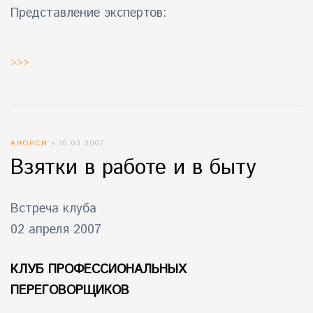
Представление экспертов:
>>>
АНОНСИ
30.03.2007
Взятки в работе и в быту
Встреча клуба
02 апреля 2007
КЛУБ ПРОФЕССИОНАЛЬНЫХ
ПЕРЕГОВОРЩИКОВ