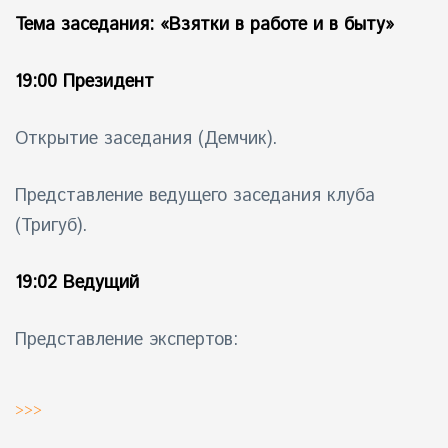
Тема заседания: «Взятки в работе и в быту»
19:00 Президент
Открытие заседания (Демчик).
Представление ведущего заседания клуба
(Тригуб).
19:02 Ведущий
Представление экспертов:
>>>