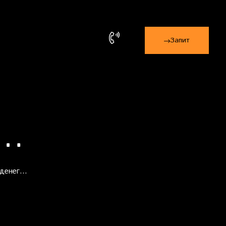
Запит
г…
 денег…