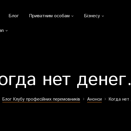
Блог
Приватним особам
Бізнесу
an
огда нет дене
Блог Клубу професійних перемовників
Анонси
Когда нет