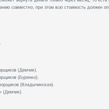
ожет вернуть деньги только через месяц, то есть 
анию совместно, при этом всю стоимость должен оп
.
орщиков (Демчик).
орщиков (Буренко).
ворщиков (Владычинская).
 (Демчик).