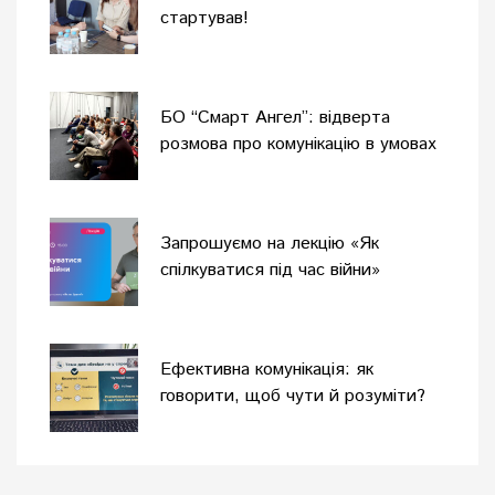
стартував!
БО “Смарт Ангел”: відверта
розмова про комунікацію в умовах
війни
Запрошуємо на лекцію «Як
спілкуватися під час війни»
Ефективна комунікація: як
говорити, щоб чути й розуміти?