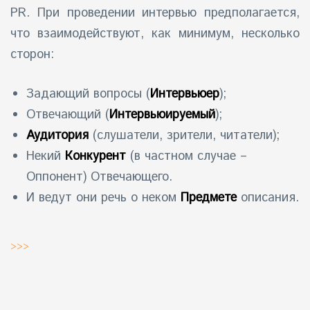
PR. При проведении интервью предполагается,
айн)
что взаимодействуют, как минимум, несколько
сторон:
айн)
айн)
Задающий вопросы (
Интервьюер
);
Отвечающий (
Интервьюируемый
);
Аудитория
(слушатели, зрители, читатели);
Некий
Конкурент
(в частном случае –
Оппонент) Отвечающего.
И ведут они речь о неком
Предмете
описания.
>>>