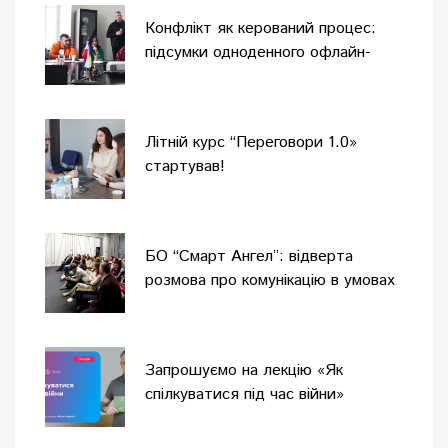
Конфлікт як керований процес:
підсумки одноденного офлайн-
тренінгу
Літній курс “Переговори 1.0»
стартував!
БО “Смарт Ангел”: відверта
розмова про комунікацію в умовах
війни
Запрошуємо на лекцію «Як
спілкуватися під час війни»