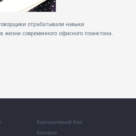
говорщики отрабатывали навыки
в жизни современного офисного планктона.
i
Корпоративний блог
Контакти