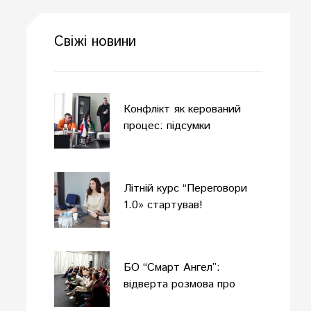
Свіжі новини
Конфлікт як керований
процес: підсумки
одноденного офлайн-
тренінгу
Літній курс “Переговори
1.0» стартував!
БО “Смарт Ангел”:
відверта розмова про
комунікацію в умовах війни