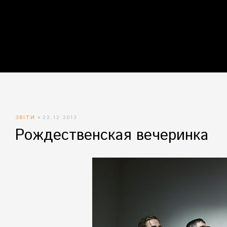
айн)
айн)
айн)
ЗВІТИ
22.12.2013
Рождественская вечеринка