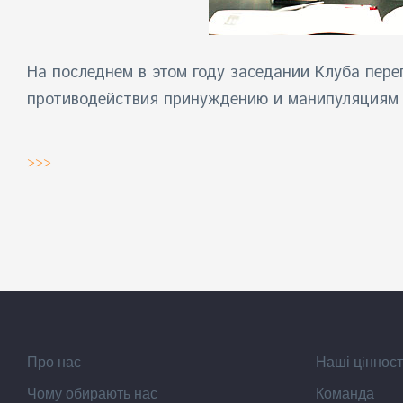
На
последнем в этом году заседании Клуба
пере
противодействия принуждению и манипуляциям 
>>>
Про нас
Наші цiнност
Чому обирають нас
Команда