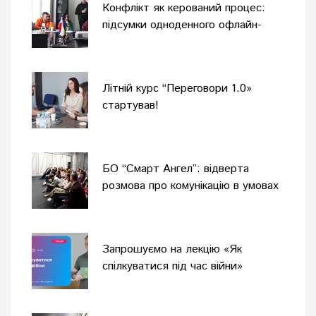
Конфлікт як керований процес:
підсумки одноденного офлайн-
тренінгу
Літній курс “Переговори 1.0»
стартував!
БО “Смарт Ангел”: відверта
розмова про комунікацію в умовах
війни
Запрошуємо на лекцію «Як
спілкуватися під час війни»