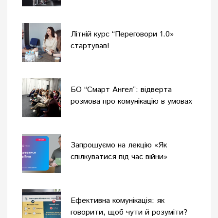
тренінгу
Літній курс “Переговори 1.0»
стартував!
БО “Смарт Ангел”: відверта
розмова про комунікацію в умовах
війни
Запрошуємо на лекцію «Як
спілкуватися під час війни»
Ефективна комунікація: як
говорити, щоб чути й розуміти?