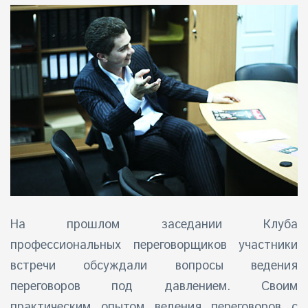
айн)
айн)
айн)
На прошлом заседании
Клуба
профессиональных переговорщиков
участники
встречи обсуждали вопросы ведения
переговоров под давлением. Своим
практическим опытом ведения переговоров с