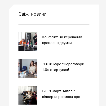
Свіжі новини
Конфлікт як керований
процес: підсумки
одноденного офлайн-
тренінгу
Літній курс “Переговори
1.0» стартував!
БО “Смарт Ангел”:
відверта розмова про
комунікацію в умовах війни