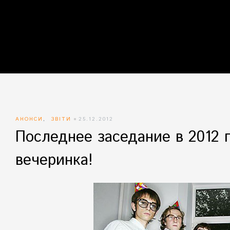
айн)
айн)
айн)
АНОНСИ
,
ЗВІТИ
25.12.2012
Последнее заседание в 2012 
вечеринка!