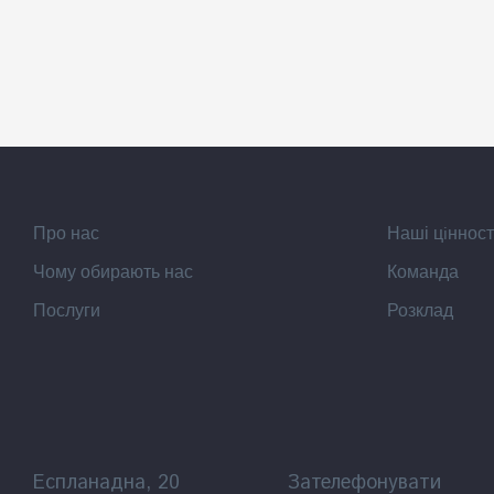
Про нас
Наші цiнност
Чому обирають нас
Команда
Послуги
Розклад
Еспланадна, 20
Зателефонувати