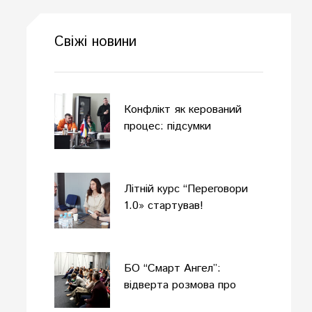
Свіжі новини
Конфлікт як керований
процес: підсумки
одноденного офлайн-
тренінгу
Літній курс “Переговори
1.0» стартував!
БО “Смарт Ангел”:
відверта розмова про
комунікацію в умовах війни