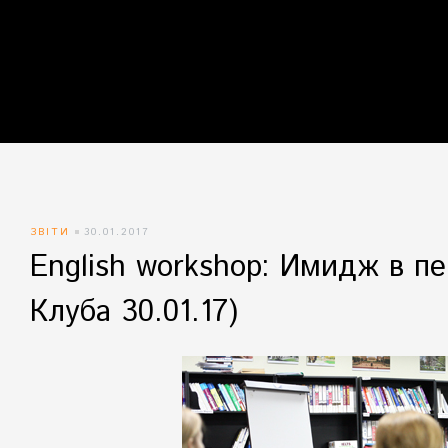
айн)
айн)
айн)
ЗВІТИ
30.01.2017
English workshop: Имидж в пе
Клуба 30.01.17)