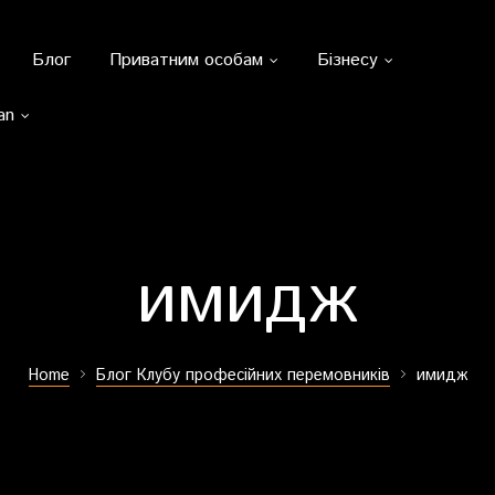
Блог
Приватним особам
Бізнесу
an
имидж
Home
Блог Клубу професійних перемовників
имидж