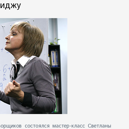
миджу
оворщиков состоялся
мастер-класс Светланы