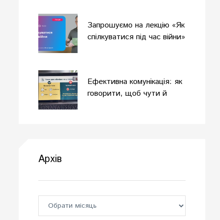
Запрошуємо на лекцію «Як
спілкуватися під час війни»
Ефективна комунікація: як
говорити, щоб чути й
розуміти?
Архів