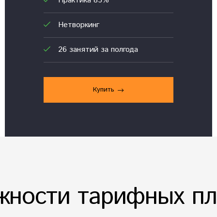
Практика 85%
Нетворкинг
26 занятий за полгода
Купить
жности тарифных пл