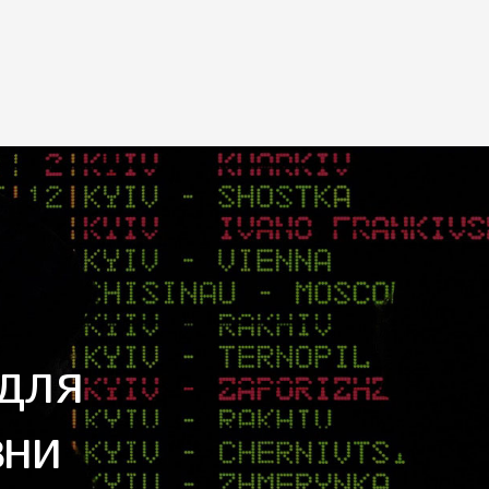
 для
зни