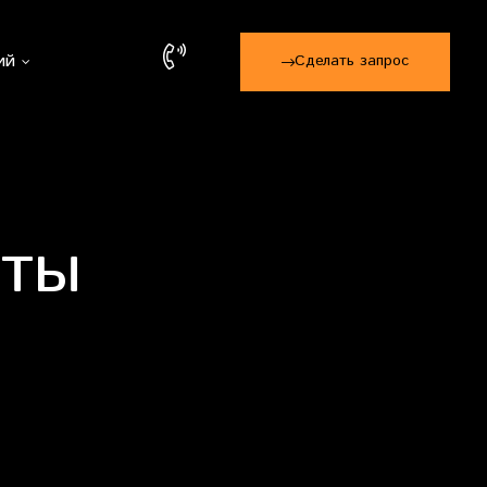
ий
Сделать запрос
нты