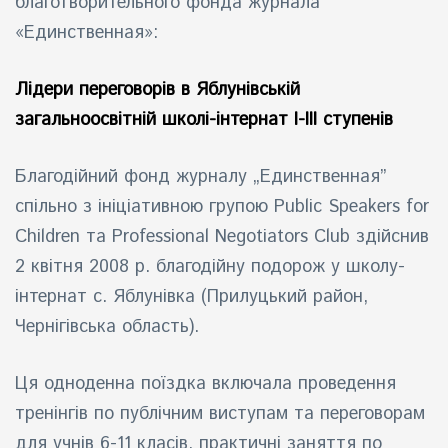
благотворительного фонда журнала
«Единственная»:
айн)
айн)
Лідери переговорів в Яблунівській
загальноосвітній школі-інтернат І-ІІІ ступенів
айн)
Благодійний фонд журналу „Единственная”
спільно з ініціативною групою Public Speakers for
Children та
Professional Negotiators Club
здійснив
2 квітня 2008 р. благодійну подорож у школу-
інтернат c. Яблунівка (Прилуцький район,
Чернігівська область).
Ця одноденна поїздка включала проведення
тренінгів по публічним виступам та переговорам
для учнів 6-11 класів, практичні заняття по