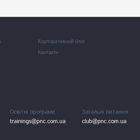
i
Корпоративний блог
Контакти
Освітні програми
Загальні питання
trainings@pnc.com.ua
club@pnc.com.ua