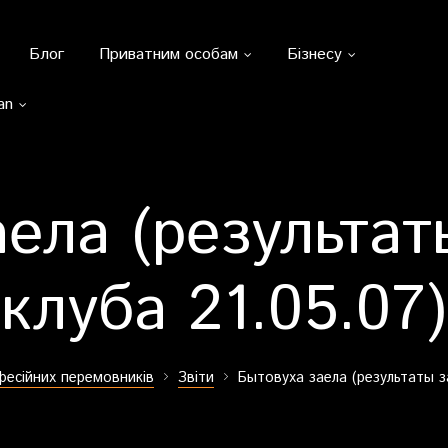
Блог
Приватним особам
Бізнесу
an
аела (результат
клуба 21.05.07)
фесійних перемовників
Звіти
Бытовуха заела (результаты з