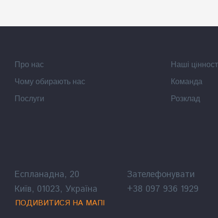
Про нас
Наші цiнност
Чому обирають нас
Команда
Послуги
Розклад
Еспланадна, 20
Зателефонувати
Київ, 01023, Україна
+38 097 936 1929
ПОДИВИТИСЯ НА МАПІ