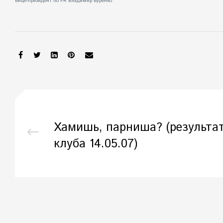
Вице-президент по PR Владимир Буренко
SHARE:
Хамишь, парниша? (результа
клуба 14.05.07)