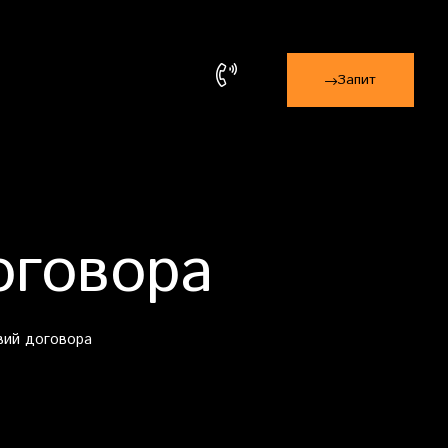
Запит
оговора
вий договора