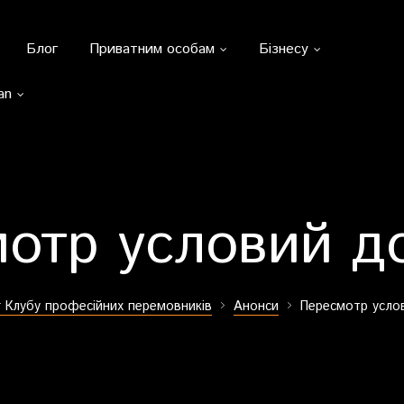
Блог
Приватним особам
Бізнесу
an
отр условий д
 Клубу професійних перемовників
Анонси
Пересмотр усло