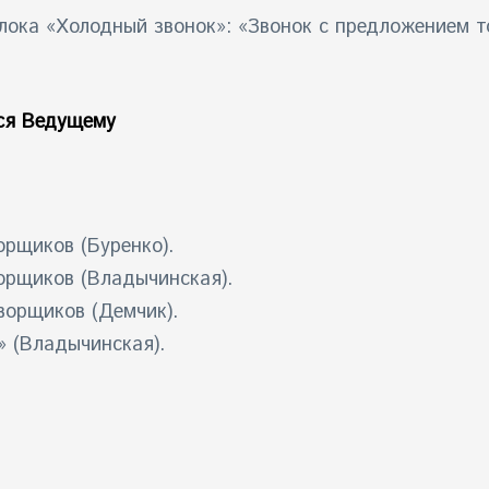
лока «Холодный звонок»: «Звонок с предложением то
тся Ведущему
орщиков (Буренко).
орщиков (Владычинская).
ворщиков (Демчик).
» (Владычинская).