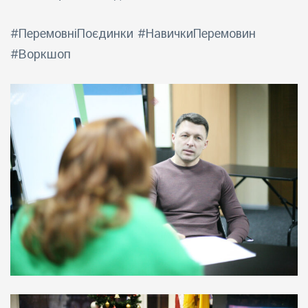
#ПеремовніПоєдинки #НавичкиПеремовин
#Воркшоп