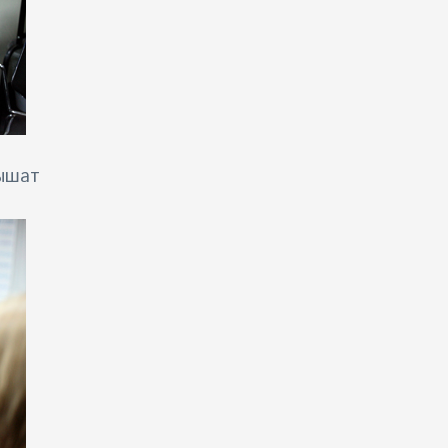
лышат