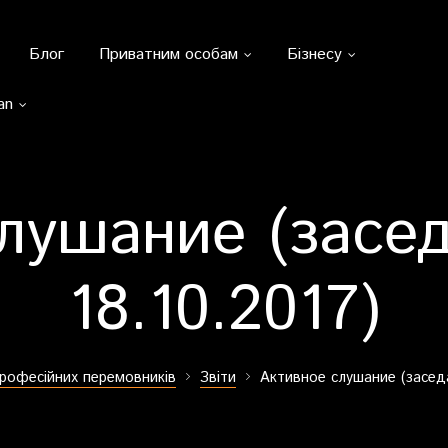
Блог
Приватним особам
Бізнесу
an
лушание (засе
18.10.2017)
професійних перемовників
Звіти
Активное слушание (заседа