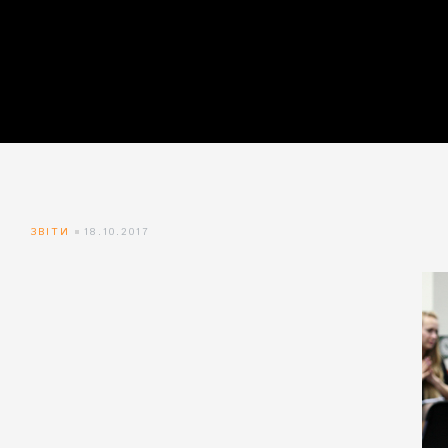
айн)
айн)
айн)
ЗВІТИ
18.10.2017