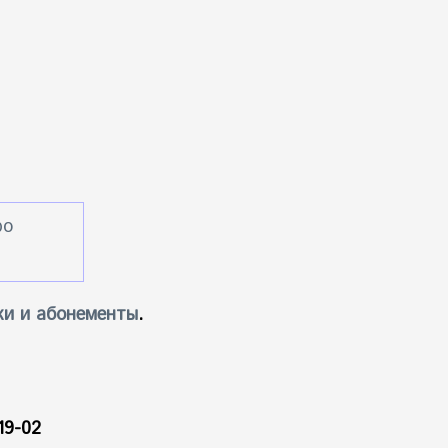
ро
ки и абонементы
.
19-02