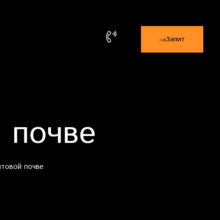
Запит
 почве
ытовой почве