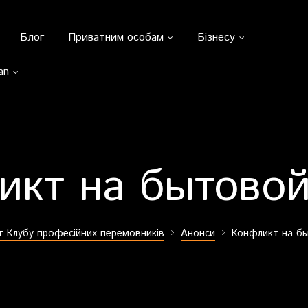
Блог
Приватним особам
Бізнесу
an
икт на бытовой
г Клубу професійних перемовників
Анонси
Конфликт на б