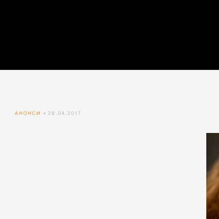
айн)
айн)
айн)
АНОНСИ
28.04.2017