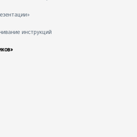
резентации»
чивание инструкций
иков»