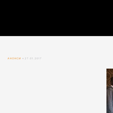
айн)
айн)
айн)
АНОНСИ
27.01.2017