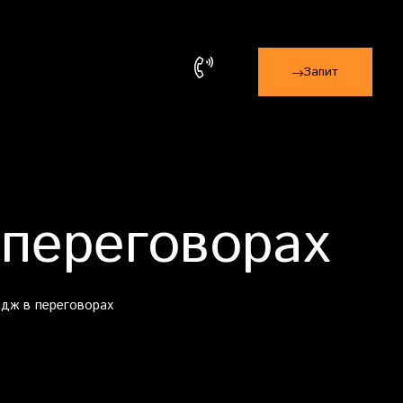
Запит
 переговорах
идж в переговорах