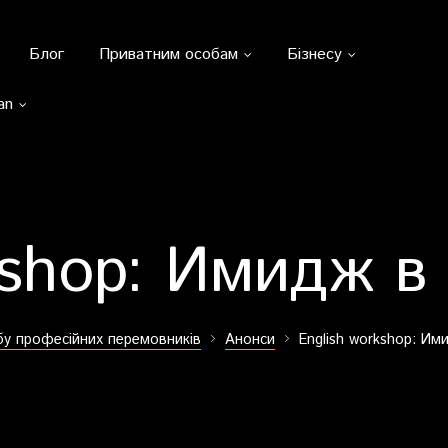
Блог
Приватним особам
Бізнесу
an
kshop: Имидж в
бу професійних перемовників
Анонси
English workshop: Им