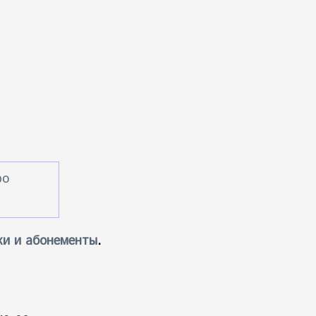
ро
ки и абонементы
.