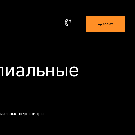
Запит
пиальные
пиальные переговоры