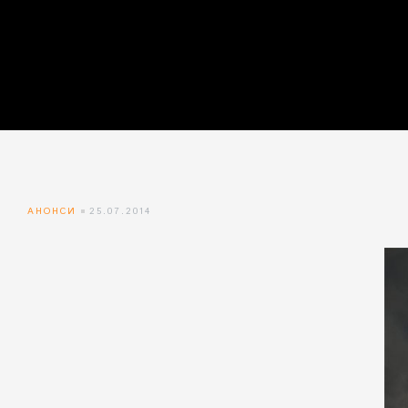
айн)
айн)
айн)
АНОНСИ
25.07.2014