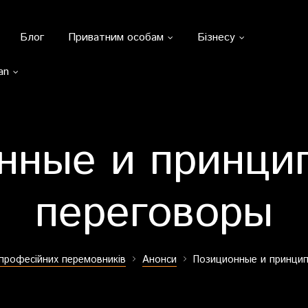
Блог
Приватним особам
Бізнесу
an
нные и принци
переговоры
 професійних перемовників
Анонси
Позиционные и принци