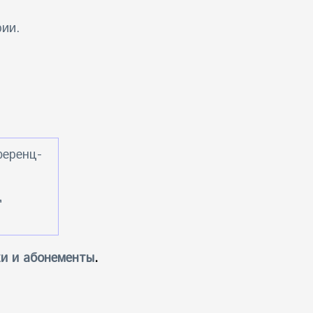
ии.
ференц-
ц
и и абонементы
.