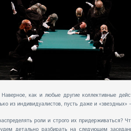
Наверное, как и любые другие коллективные дейс
лько из индивидуалистов, пусть даже и «звездных» –
аспределять роли и строго их придерживаться? Что
 будем детально разбирать на следующем заседан