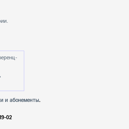
ии.
ференц-
ц
и и абонементы
.
19-02