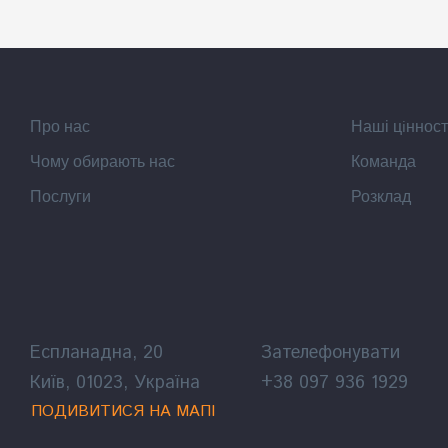
Про нас
Наші цiнност
Чому обирають нас
Команда
Послуги
Розклад
Еспланадна, 20
Зателефонувати
Київ, 01023, Україна
+38 097 936 1929
ПОДИВИТИСЯ НА МАПІ