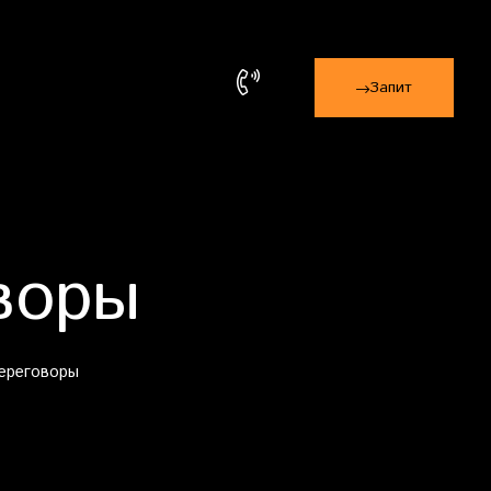
Запит
воры
ереговоры