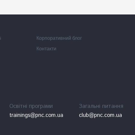
i
Корпоративний блог
Контакти
Освітні програми
Загальні питання
trainings@pnc.com.ua
club@pnc.com.ua