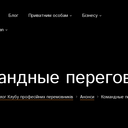
Блог
Приватним особам
Бізнесу
an
андные перего
лог Клубу професійних перемовників
Анонси
Командные п