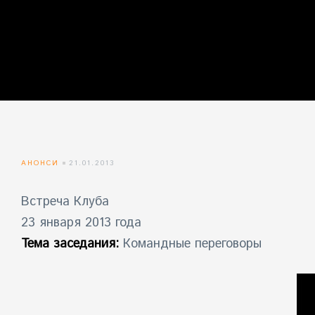
айн)
айн)
айн)
АНОНСИ
21.01.2013
Встреча Клуба
23 января 2013 года
Тема заседания:
Командные переговоры