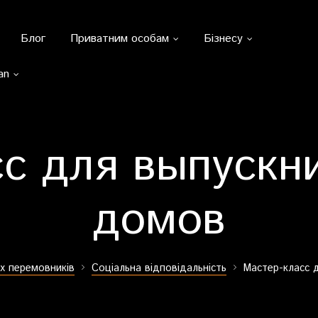
Блог
Приватним особам
Бізнесу
an
с для выпускн
домов
х перемовників
Соціальна відповідальність
Мастер-класс 