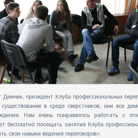
г Демчик, президент Клуба профессиональных перег
 существование в среде сверстников, они все де
ждения. Нам очень понравилось работать с эт
т бесплатно посещать занятия Клуба профессиона
ть свои навыки ведения переговоров».