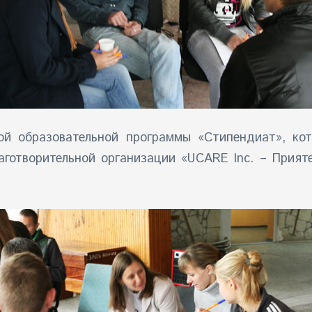
кой образовательной программы «Стипендиат», ко
аготворительной организации «UCARE Inc. – Прият