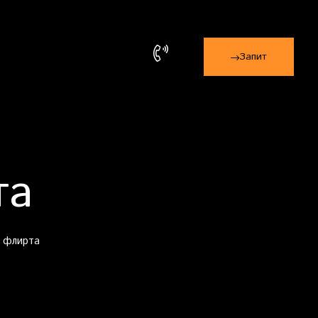
Запит
та
 флирта