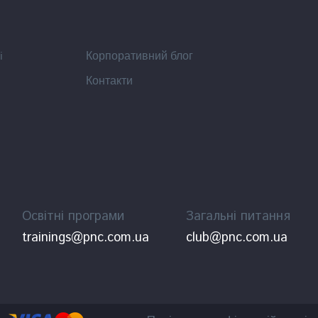
i
Корпоративний блог
Контакти
Освітні програми
Загальні питання
trainings@pnc.com.ua
club@pnc.com.ua