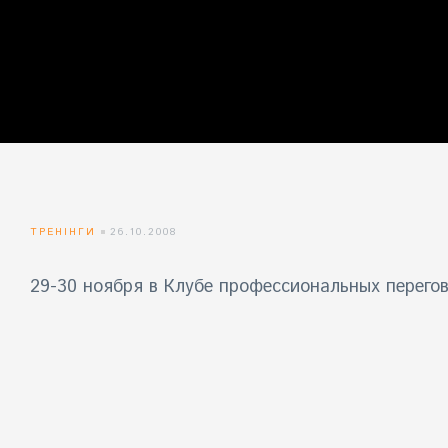
айн)
айн)
айн)
ТРЕНІНГИ
26.10.2008
29-30 ноября в Клубе профессиональных перего