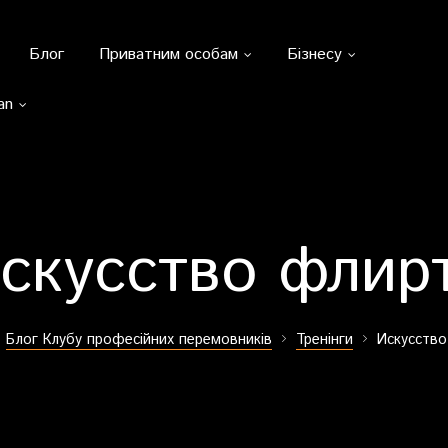
Блог
Приватним особам
Бізнесу
an
скусство флир
Блог Клубу професійних перемовників
Тренінги
Искусство